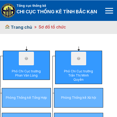
Tổng cục thống kê
CHI CỤC THỐNG KÊ TỈNH BẮC KẠN
Sơ đồ tổ chức
Trang chủ
Phó Chi Cục trưởng
Phó Chi Cục trưởng
Phan Văn Lùng
Trần Thị Minh
Quyên
Phòng Thống kê Tổng Hợp
Phòng Thống kê Xã hội