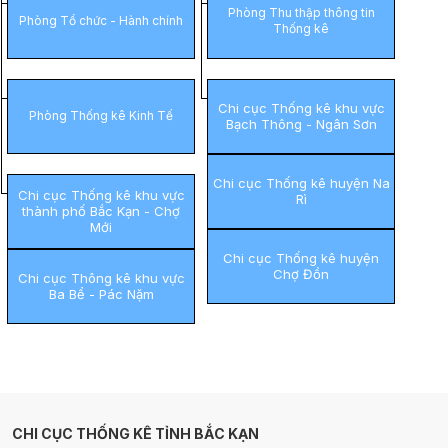
Phòng Thu thập thông tin
Phòng Tổ chức - Hành chính
Thống kê
Chi cục Thống kê khu vực
Phòng Thống kê Kinh Tế
Bạch Thông - Ngân Sơn
Chi cục Thống kê huyện Na
Chi cục Thống kê khu vực
Rì
thành phố Bắc Kạn - Chợ
Mới
Chi cục Thống kê huyện
Chợ Đồn
Chi cục Thông kê khu vực
Ba Bể - Pác Nặm
CHI CỤC THỐNG KÊ TỈNH BẮC KẠN