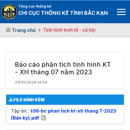
Tổng cục thống kê
CHI CỤC THỐNG KÊ TỈNH BẮC KẠN
Tình hình kinh tế - xã hội
Trang chủ
Báo cáo phân tích tình hình KT
- XH tháng 07 năm 2023
23/10/2024 14:44
FILE ĐÍNH KÈM
Tập tin :
t06-bc phan tich kt-xh thang 7-2023
(Bản ký).pdf